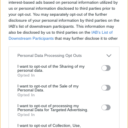
interest-based ads based on personal information utilized by
kisiskolásoknak szánja.
us or personal information disclosed to third parties prior to
your opt-out. You may separately opt-out of the further
Az Autonóm Körzet északi kis létszámú őshonos népeivel foglalkozó
disclosure of your personal information by third parties on the
részlege kiadta a híres nyenyec énekesnő, Tatjana Lar
«Сейхад
IAB’s list of downstream participants. This information may
нгэда сё» 'Szívből jövő dalok' című
CD-jét. Tatjana Lar emellett a
also be disclosed by us to third parties on the
IAB’s List of
nemzetek kultúrájának körzeti központjában vezető módszertani
Downstream Participants
that may further disclose it to other
szakértő.
third parties.
Please note that this website/app uses one or more Google
Personal Data Processing Opt Outs
A jamali kormányzat sajtótájékoztatóján elmondottak szerint a
services and may gather and store information including but
könyvek és a CD kiadását a körzet célprogramjára ("A Jamal-
not limited to your visit or usage behaviour. You may click to
I want to opt-out of the Sharing of my
Nyenyec Autonóm Körzet északi kis létszámú őshonos népeinek
personal data.
grant or deny consent to Google and its third-party tags to
Opted In
kultúrája, nyelve, hagyományos életmódja") szánt keretből
use your data for below specified purposes in below Google
finanszírozták. A nyomtatványokat Szalehardban a
«Красный
consent section.
I want to opt-out of the Sale of my
Север» 'Vörös észak" könyvkiadó jelentette meg.
Personal Data.
Opted In
www.finugor.ru/
I want to opt-out of processing my
Personal Data for Targeted Advertising.
Opted In
I want to opt-out of Collection, Use,
Címkék:
irodalom
könyvkiadás
nyenyec