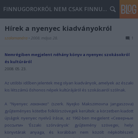
FINNUGOROKRÓL NEM CSAK FINNUGOROKNAK
Hírek a nyenyec kiadványokról
szalamandra
•
2008. május 28.
1
Nemrégiben megjelent néhány könyv a nyenyec szokásokról
és kultúráról
2008. 05. 23.
Az utóbbi időben jelentek meg olyan kiadványok, amelyek az északi
kis létszámú őshonos népek kultúrájáról és szokásairól szólnak.
A "Nyenyec
лаханако
" (szerk. Nyejko Makszimovna Jangaszova)
gyűjteményes kötetbe folklórszövegek kerültek: a körzetben kiadott
újságok nyenyec nyelvű írásai, az 1962-ben megjelent
«Северные
россыпи» 'Északi szórványok' gyűjtemény szövegei, helyi
könyvtárak anyaga, és korábban nem közölt népköltészeti