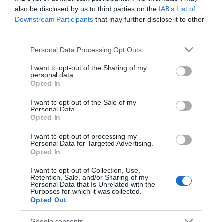
színházfesztiválról. Lássuk hát az eredményt is:
also be disclosed by us to third parties on the
IAB’s List of
A Karjalai Nemzeti Színház kapta a finnugor ...
Downstream Participants
that may further disclose it to other
third parties.
Észtek kontra oroszok
Please note that this website/app uses one or more Google
Personal Data Processing Opt Outs
szalamandra
•
2008. november 27.
0
services and may gather and store information including but
not limited to your visit or usage behaviour. You may click to
I want to opt-out of the Sharing of my
personal data.
grant or deny consent to Google and its third-party tags to
Új orosz nyelvű műsorok az észt tévében
Opted In
use your data for below specified purposes in below Google
2009-től kezdődően az orosz nyelvű műsorokat a 2-
consent section.
I want to opt-out of the Sale of my
es csatornán játsza az észt tévé (ETV2). Ebbe az ...
Personal Data.
Opted In
Naptár - három karjalai
I want to opt-out of processing my
Personal Data for Targeted Advertising.
nyelvjárásban
Opted In
szalamandra
•
2008. november 26.
0
I want to opt-out of Collection, Use,
Retention, Sale, and/or Sharing of my
Personal Data that Is Unrelated with the
Karjalában először adnak ki naptárt karjalai nyelven
Purposes for which it was collected.
A 2009-es naptár három karjalai nyelvváltozatban
Opted Out
olvasható: általános karjalai, livvikovói ...
Google consents