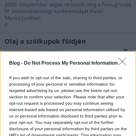
2009. szeptember végén rendezik meg a finnugristák
IV. összoroszországi konferenciáját Hanti-
Manszijszkban.
A ...
Olaj a szölkupok földjén
szalamandra
•
2008. december 02.
0
Blog -
Do Not Process My Personal Information
A "
Сургутнефтегаз" Kft. három területen végezne próbafúrásokat
A "Szurgutnyeftyegaz" delegációja november végén
If you wish to opt-out of the sale, sharing to third parties, or
Krasznoszelkup-ba ...
processing of your personal or sensitive information for
targeted advertising by us, please use the below opt-out
Finnugor színházfesztivál Joskar-
section to confirm your selection. Please note that after your
opt-out request is processed you may continue seeing
Olában II.
interest-based ads based on personal information utilized by
szalamandra
•
2008. december 01.
0
us or personal information disclosed to third parties prior to
your opt-out. You may separately opt-out of the further
disclosure of your personal information by third parties on the
Egy korábbi írásban már
hírt adtunk
a készülő
IAB’s list of downstream participants. This information may