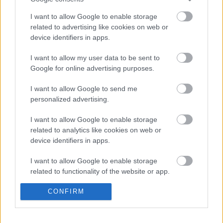
I want to allow Google to enable storage
Szavin-szótár
related to advertising like cookies on web or
device identifiers in apps.
szalamandra
•
2008. november 25.
1
I want to allow my user data to be sent to
Komiföldön Szavin-szótár és művek többkötetes
Google for online advertising purposes.
megjelentetését tervezik
Hangzott el az igény "Az egyén szerepe a nemzeti
I want to allow Google to send me
kultúrák ...
personalized advertising.
I want to allow Google to enable storage
Számi rap
related to analytics like cookies on web or
device identifiers in apps.
szalamandra
•
2008. november 20.
0
I want to allow Google to enable storage
Norvég-lapp zene a BabelRapen
related to functionality of the website or app.
A
www.BabelRap.com
egy nemzetközi rap zenével
foglalkozó internetes magazin. Céljuk, hogy
I want to allow Google to enable storage
CONFIRM
bemutassák a hip-hop stílust a ...
related to personalization.
I want to allow Google to enable storage