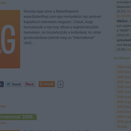
személyes
ndra
blogomat?
Norvég-lapp zene a BabelRapenA
20:27
)
MO
BLOGRÓ
www.BabelRap.com egy nemzetközi rap zenével
HBéla1:
J
foglalkozó internetes magazin. Céljuk, hogy
tud segíte
bemutassák a hip-hop stílust a legkülönbözőbb
a "MARI" 
nyelveken, és összehozzák a kultúrákat. Az oldal
(
2010.05.
gondozásában jelenik meg az "International"
szöszkeh
című,…
van felir
13:00
)
Me
Archívum
2009 már
2009 febr
2009 janu
2008 dec
Tetszik
0
2008 nov
2008 októ
2008 sze
2008 aug
lapp
2008 júliu
2008 júni
ernational 2008.
2008 máj
2008 ápril
ndra
Tovább
...