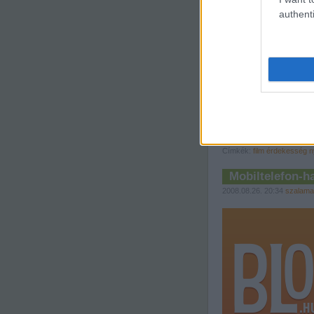
authenti
Itt olvashatsz tovább »
Szólj hozzá!
Címkék:
film
érdekesség
n
Mobiltelefon-ha
2008.08.26. 20:34
szalama