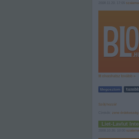
2008.11.20. 17:05
szalama
Itt olvashatsz tovább »
Szólj hozzá!
Címkék:
zene
érdekesség
Liet-Lavlut Int
2008.10.30. 10:00
szalama