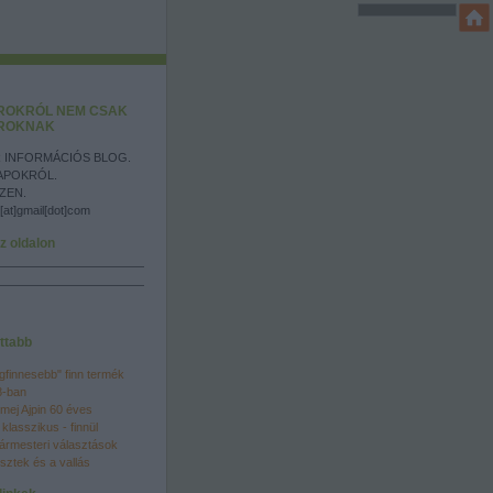
ROKRÓL NEM CSAK
ROKNAK
 INFORMÁCIÓS BLOG.
APOKRÓL.
ZEN.
[at]gmail[dot]com
z oldalon
ttabb
egfinnesebb" finn termék
8-ban
mej Ajpin 60 éves
 klasszikus - finnül
ármesteri választások
sztek és a vallás