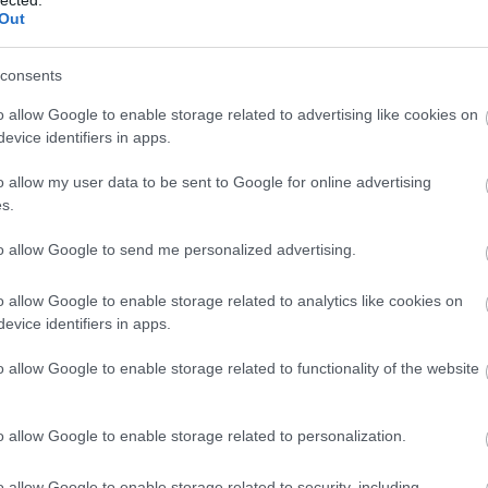
Visit
Uralistic
Out
rendezett IV. súlyemelő bajnokságot a finnugor
népek…
consents
o allow Google to enable storage related to advertising like cookies on
evice identifiers in apps.
o allow my user data to be sent to Google for online advertising
Tetszik
0
s.
to allow Google to send me personalized advertising.
o allow Google to enable storage related to analytics like cookies on
 is forgatnak
evice identifiers in apps.
ndra
o allow Google to enable storage related to functionality of the website
Remélhetőleg a nyenyecekről is forgat a Jamal -
Nyenyec Autonóm Körzetbe érkezett német
forgatócsoport2008. 08. 28. A „L.E.Vision” német
tévétársaság forgatócsoportja megérkezett a
o allow Google to enable storage related to personalization.
Jamali Körzetbe. A „Север-Пресс”-nek a körzeti
adminisztrációs…
o allow Google to enable storage related to security, including