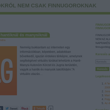
KRÓL NEM CSAK FINNUGOROKNAK
FINNUGO
FINNUGO
a hantiknál és manysiknál
FINNUGOR
NEM AZ AL
ndra
NAPRAKÉS
finnugorblog
Nemrég bukkantam az interneten egy
információkban, képekben, adatokban
Keresés a
bővelkedő, igazán érdekes térképre, amelynek
segítségével virtuális túrákat tehetünk a Hanti-
Manysi Autonóm Körzet és Jugria területén,
vagyik a hantik és manysik lakóföldjén."A
virtuális utazás…
Legolvaso
A "l
200
Jere
Mari
Polg
Az é
Tetszik
0