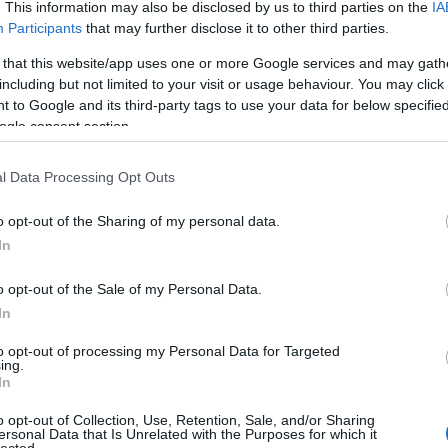
számára A szervezet létrehozásáról szóló
. This information may also be disclosed by us to third parties on the
IA
újság
(
3
)
ün
javaslatot október 17-én fogadták el a komiföldi
utazás
(
1
)
v
Participants
that may further disclose it to other third parties.
vepsze
(
3
)
vidéki nők III. találkozóján. A találkozón a
világkongr
köztársaság különböző régióinak 47…
zeneművés
 that this website/app uses one or more Google services and may gath
including but not limited to your visit or usage behaviour. You may click 
Innen olv
 to Google and its third-party tags to use your data for below specifi
Linkek
ogle consent section.
RÉNHÍRE
l Data Processing Opt Outs
Megrende
RSS 2.0
Tetszik
0
o opt-out of the Sharing of my personal data.
bejegyzé
In
Atom
bejegyzé
o opt-out of the Sale of my Personal Data.
ársadalom
érdekesség
komi
nőszövetség
In
ajnokság?
Belépés
ndra
to opt-out of processing my Personal Data for Targeted
ing.
Október 15-19 között Perozavodszkban rendezik
In
meg a III. Összorosz boxbajnokságot a finnugor
népek körébenOktóber 15-én a petrozavodszki
o opt-out of Collection, Use, Retention, Sale, and/or Sharing
Box Házában nyitották meg az összorosz
ersonal Data that Is Unrelated with the Purposes for which it
lected.
boxbajnokságot és a Valerij Volosin tiszteletére