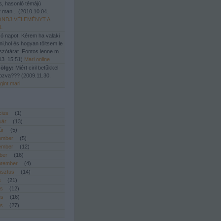
, hasonló témájú
 man...
(
2010.10.04.
NDJ VÉLEMÉNYT A
L
ó napot. Kérem ha valaki
ni,hol és hogyan töltsem le
szótárat. Fontos lenne m...
13. 15:51
)
Mari online
ölgy:
Miért ciril betűkkel
atozva???
(
2009.11.30.
gint mari
cius
(
1
)
uár
(
13
)
ár
(
5
)
ember
(
5
)
ember
(
12
)
ber
(
16
)
ptember
(
4
)
usztus
(
14
)
s
(
21
)
us
(
12
)
us
(
16
)
is
(
27
)