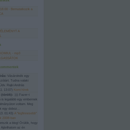
linkek
 18.00 - Bemutatkozik a
CA
ÉLEMÉNYT A
L
a
KOMIUL - mp3
LGASSÁTOK
 kommentek
drás:
Vásárolnék egy
zótárt. Tudna valaki
 Üdv. Rajki András
1. 13:07
)
Komi hírek
 (törölt):
:))) Fazer-t
 is legalább egy embernek
ulmányúton voltam. Meg
 egy doboz...
13. 01:43
)
A "legfinnesebb"
ék 2008-ban
etszik a blog! Örülök, hogy
. Ajánlhatom az én