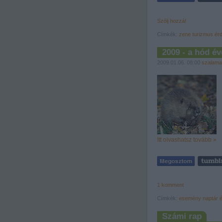
Szólj hozzá!
Címkék:
zene
turizmus
ér
2009 - a hód év
2009.01.06. 08:00
szalama
Itt olvashatsz tovább »
1
komment
Címkék:
esemény
naptár
Számi rap