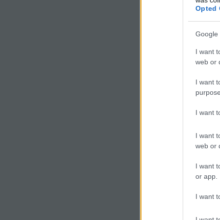
Opted 
Google 
I want t
web or d
Itt olvashatsz tovább »
I want t
purpose
Szólj hozzá!
I want 
Címkék:
sport
érdekesség
I want t
A nyenyecekről
web or d
2008.08.29. 08:00
szalama
I want t
or app.
I want t
I want t