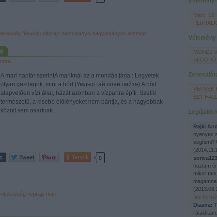
Esemény-
Márc. 12.
PLURALI
dekesség
fénykép
néprajz
hanti manysi
hagyományos életmód
Vélemény
e
MONDJ V
BLOGRÓ
ndra
Zenesalát
A mari naptár szerintA mariknál az a mondás járja : Legyetek
olyan gazdagok, mint a hód (Умдыр гай поян лийза).A hód
VERSEK 
alapvetően vízi állat, házát azonban a vízpartra építi. Szelíd
EZT HAL
természetű, a kisebb élőlényeket nem bántja, és a nagyobbak
között sem akadnak…
Legújabb
Rajki An
nyenyec s
segíteni?
(
2014.11.1
Tetszik
0
sorica123
hoztam én
mikor tan
magamnak
(
2013.08.
érdekesség
néprajz
mari
finn term
Diaana:
T
rátaláltam