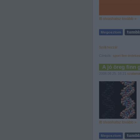
Itt olvashatsz tovább »
Szólj hozzá!
Címkék:
sport
finn
érdeke
A jó öreg finn 
2008.08.25. 16:21
szalama
Itt olvashatsz tovább »