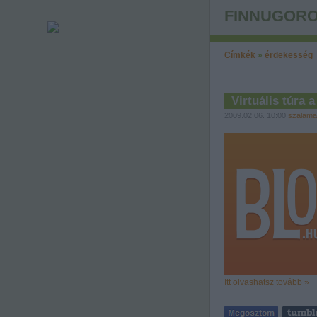
FINNUGORO
Címkék
»
érdekesség
Virtuális túra 
2009.02.06. 10:00
szalama
Itt olvashatsz tovább »