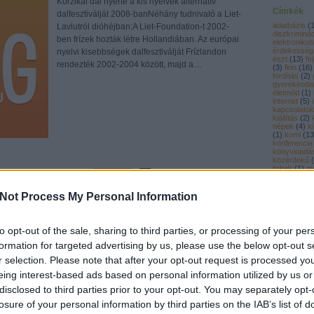
Korzikai dal nyerte a kis nyelvek alternatív
Címkék
dalfesztiválját 2008-banNéhány tudnivaló a Liet-
adatbázis
(
Lavlutról dióhéjban:A Liet-Foundation-t 2002-
diszkriminá
ben frízek hozták létre Hollandiában. Az európai
elektronikus
érdekesség
nyelvi kisebbségek dalfesztiválját Frízlandon
észt
(
13
)
fe
rendezték 2002-2004 között, majd a…
(
3
)
finn
(
16
)
fordítás
(
2
)
gyerekiroda
életmód
(
1
)
internet
(
5
)
kapcsolatok
kiállítás
(
2
)
népek
(
4
)
k
(
1
)
komi
(
13
konferencia
könyvkiadá
közérdekű
(
linkek
(
1
)
mä
Tetszik
0
mesekönyv
nemzetközi
nőszövetsé
Not Process My Personal Information
nyelv
(
11
)
n
nyelvfejlesz
nyelvoktatá
nyenyec
(
1
dekesség
nemzetközi
mordvin
lapp
mäenkieli
to opt-out of the sale, sharing to third parties, or processing of your per
(
1
)
pályázat
formation for targeted advertising by us, please use the below opt-out s
pogány
(
1
)
lesz-e nemzetközi nőszövetség?
rénszarvas
r selection. Please note that after your opt-out request is processed y
sport
(
6
)
sta
ndra
szamojéd
(
eing interest-based ads based on personal information utilized by us or
(
1
)
szetu
(
1
(
1
)
szölkup
disclosed to third parties prior to your opt-out. You may separately opt-
Komiföldön azt tervezik, hogy nemzetközi
támogatás
(
nőszövetséget hoznak létre a finnugor népek
losure of your personal information by third parties on the IAB’s list of
természetv
tudomány
(