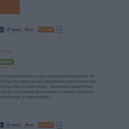
Tetszik
0
sség
észt
gének
ndra
A finnek génállománya a régi vándorlásokról mesél2008. 08.
25.Egy friss holland kutatás megállapítása szerint Finnország -
Európa többi részéhez képest - genetikailag elszigetelt hely
volt. Bár az európaiak génkincsében nincsenek számottevő
különbségek, a holland kutatás…
Tetszik
0