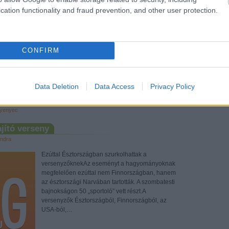
cation functionality and fraud prevention, and other user protection.
CONFIRM
Tetszik
0
Data Deletion
Data Access
Privacy Policy
yenyec
jító verseny
ndra
Ezúttal Észtországban szurkolhattak a
versenyzőknekAz eseményt a hagyományoknak
megfelelően ezúttal nem Finnországban, hanem
az észtországi Narvában tartották. A szombatesti
bajnokságon 50 „sportoló” vett részt.A
versenyzők Észtországból, Finnországból, az
USA-ból,…