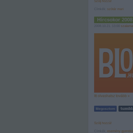
Szólj hozzá!
Címkék:
szótár
mari
Hírcsokor 2008
2008.10.21. 13:00
szalama
Itt olvashatsz tovább »
Szólj hozzá!
Címkék:
esemény
gyereki