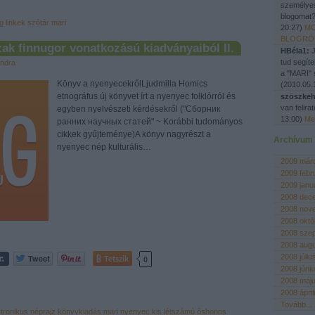
személyes
blogomat?
g
linkek
szótár
mari
20:27
)
MO
BLOGRÓ
zak finnugor vonatkozású kiadványaiból II.
HBéla1:
J
tud segíte
ndra
a "MARI" 
Könyv a nyenyecekrőlLjudmilla Homics
(
2010.05.
etnográfus új könyvet írt a nyenyec folklórról és
szöszkeh
van felir
egyben nyelvészeti kérdésekről ("Сборник
13:00
)
Me
ранних научных статей" ~ Korábbi tudományos
cikkek gyűjteménye)A könyv nagyrészt a
Archívum
nyenyec nép kulturális…
2009 már
2009 febr
2009 janu
2008 dec
2008 nov
2008 októ
2008 sze
2008 aug
2008 júliu
Tetszik
0
2008 júni
2008 máj
2008 ápril
Tovább
...
ktronikus
néprajz
könyvkiadás
mari
nyenyec
kis létszámú őshonos