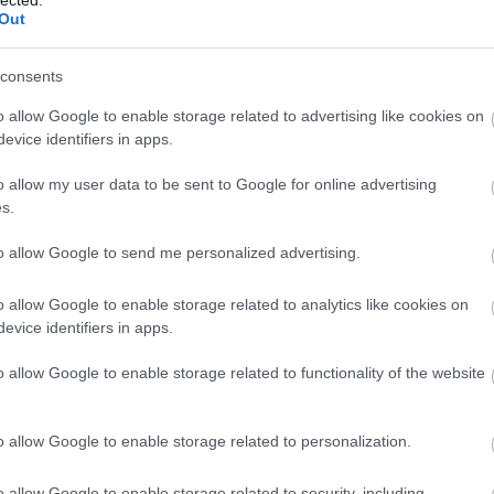
Visit
Uralistic
Out
Tetszik
0
consents
o allow Google to enable storage related to advertising like cookies on
színház
mari
karjala
evice identifiers in apps.
ióadások
ndra
o allow my user data to be sent to Google for online advertising
s.
Novembertől hegyi-mariul is lehet rádiót
hallgatniKozmogyemjanszkban megkezdte
adását a Marij El Rádió önálló stúdiója az
to allow Google to send me personalized advertising.
"Akparsz".A rádióállomás felállítását a
köztársaság vezetése kezdeményezte, amely
o allow Google to enable storage related to analytics like cookies on
részben a köztársaság költségvetéséből
evice identifiers in apps.
részben…
o allow Google to enable storage related to functionality of the website
o allow Google to enable storage related to personalization.
Tetszik
0
o allow Google to enable storage related to security, including