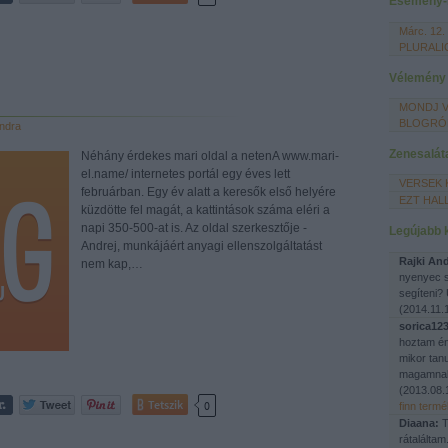
Esemény-
Márc. 12.
PLURALI
Vélemény
MONDJ V
BLOGRÓ
ndra
Zenesalát
Néhány érdekes mari oldal a netenA www.mari-
el.name/ internetes portál egy éves lett
VERSEK 
februárban. Egy év alatt a keresők első helyére
EZT HAL
küzdötte fel magát, a kattintások száma eléri a
napi 350-500-at is. Az oldal szerkesztője -
Legújabb
Andrej, munkájáért anyagi ellenszolgáltatást
Rajki An
nem kap,…
nyenyec s
segíteni?
(
2014.11.1
sorica123
hoztam én
mikor tan
magamnak
(
2013.08.
Tetszik
0
finn term
Diaana:
T
rátaláltam