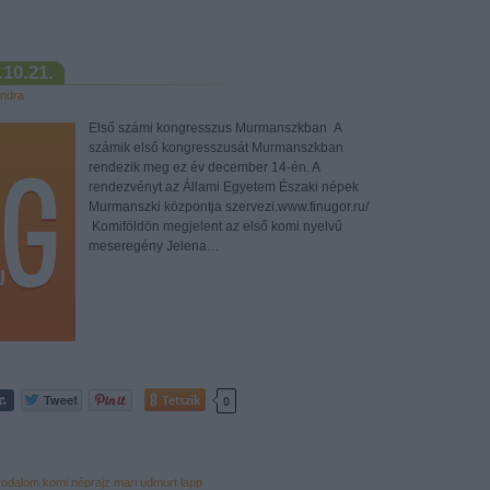
.10.21.
ndra
Első számi kongresszus Murmanszkban A
számik első kongresszusát Murmanszkban
rendezik meg ez év december 14-én. A
rendezvényt az Állami Egyetem Északi népek
Murmanszki központja szervezi.www.finugor.ru/
Komiföldön megjelent az első komi nyelvű
meseregény Jelena…
Tetszik
0
rodalom
komi
néprajz
mari
udmurt
lapp