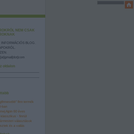
ROKRÓL NEM CSAK
ROKNAK
 INFORMÁCIÓS BLOG.
APOKRÓL.
ZEN.
[at]gmail[dot]com
z oldalon
ttabb
egfinnesebb" finn termék
8-ban
mej Ajpin 60 éves
 klasszikus - finnül
ármesteri választások
sztek és a vallás