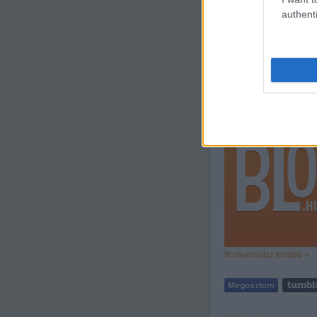
authenti
1
komment
Címkék:
rádió
mari
nyelvfe
Mari szótárter
2008.11.09. 16:08
szalama
Itt olvashatsz tovább »