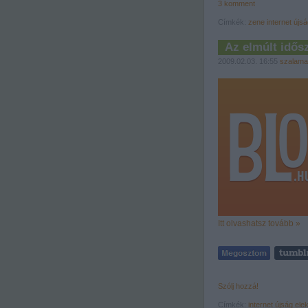
3
komment
Címkék:
zene
internet
újsá
Az elmúlt idős
2009.02.03. 16:55
szalama
Itt olvashatsz tovább »
Szólj hozzá!
Címkék:
internet
újság
ele