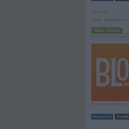
1
komment
Címkék:
video
online
mari
Mari online
2009.02.19. 11:19
szalama
Itt olvashatsz tovább »