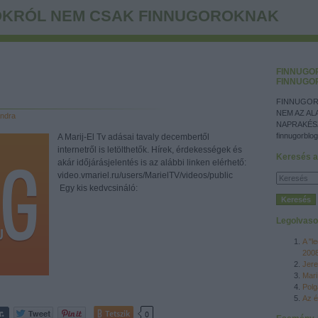
KRÓL NEM CSAK FINNUGOROKNAK
FINNUGO
FINNUGO
FINNUGOR
NEM AZ AL
ndra
NAPRAKÉS
finnugorblog
A Marij-El Tv adásai tavaly decembertől
internetről is letölthetők. Hírek, érdekességek és
Keresés a
akár időjárásjelentés is az alábbi linken elérhető:
video.vmariel.ru/users/MarielTV/videos/public
Egy kis kedvcsináló:
Legolvaso
A "l
200
Jere
Mari
Polg
Az é
Tetszik
0