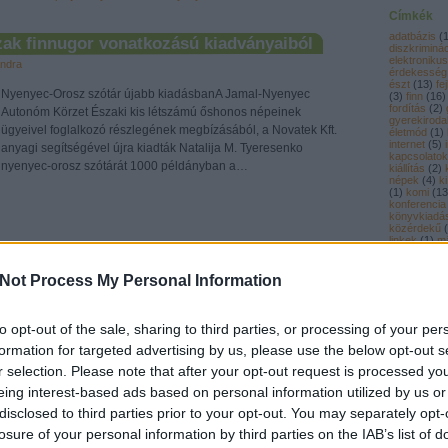
Címkék
adatbázis
(
zak finnugor vonatkozású kiadványaiból
diszkriminá
elektronikus
ndra
érdekesség
észt
(
13
)
fe
Nyenyec-Orosz szótár újabb kiadásbanA Jamal-Nyenyec
(
3
)
finn
(
16
)
fordítás
(
2
)
Autonóm Körzet Északi kis létszámú őshonos népeinek
gyerekiroda
ügyeivel foglalkozó részlegének megbízásából, a Novatek Kft.
életmód
(
1
)
internet
(
5
)
anyagi segítségével újra kiadták Natalija M. Tyeresenko
kapcsolatok
nyenyec-orosz szótárát 1000 példányban a…
kiállítás
(
2
)
népek
(
4
)
k
(
1
)
komi
(
13
konferencia
könyvkiadá
közérdekű
(
linkek
(
1
)
mä
mesekönyv
Tetszik
0
nemzetközi
nőszövetsé
Not Process My Personal Information
nyelv
(
11
)
n
nyelvfejlesz
nyelvoktatá
nyenyec
(
1
to opt-out of the sale, sharing to third parties, or processing of your per
(
1
)
pályázat
ótár
ki kicsoda
mesekönyv
mari
nyenyec
karjalai
udmurt
formation for targeted advertising by us, please use the below opt-out s
pogány
(
1
)
rénszarvas
r selection. Please note that after your opt-out request is processed y
e
sport
(
6
)
sta
szamojéd
(
eing interest-based ads based on personal information utilized by us or
ndra
(
1
)
szetu
(
1
(
1
)
szölkup
disclosed to third parties prior to your opt-out. You may separately opt-
támogatás
(
A mari naptár szerintA mariknál az a mondás járja : Legyetek
losure of your personal information by third parties on the IAB’s list of
természetv
olyan gazdagok, mint a hód (Умдыр гай поян лийза).A hód
tudomány
(