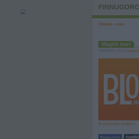
FINNUGORO
Címkék
»
mari
Megint mari
2009.03.03. 23:15
szalama
Itt olvashatsz tovább »