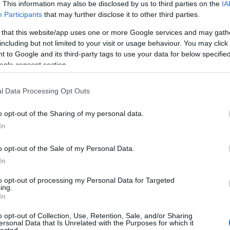
. This information may also be disclosed by us to third parties on the
IA
újság
(
3
)
ün
alapvetően vízi állat, házát azonban a vízpartra építi. Szelíd
utazás
(
1
)
v
Participants
that may further disclose it to other third parties.
természetű, a kisebb élőlényeket nem bántja, és a nagyobbak
vepsze
(
3
)
világkongr
között sem akadnak…
zeneművés
 that this website/app uses one or more Google services and may gath
including but not limited to your visit or usage behaviour. You may click 
Innen olv
 to Google and its third-party tags to use your data for below specifi
Linkek
ogle consent section.
Tetszik
0
RÉNHÍRE
l Data Processing Opt Outs
Megrende
RSS 2.0
o opt-out of the Sharing of my personal data.
érdekesség
néprajz
mari
bejegyzé
In
Atom
zfesztivál Joskar-Olában II.
bejegyzé
ndra
o opt-out of the Sale of my Personal Data.
Egy korábbi írásban már hírt adtunk a készülő
In
színházfesztiválról. Lássuk hát az eredményt is:A Karjalai
Belépés
Nemzeti Színház kapta a finnugor színházfesztivál első
to opt-out of processing my Personal Data for Targeted
díjátNovember 24-én rendezték meg a Mari Köztársaság
ing.
fővárosában, Joskar-Olában a VII. "Majatul"…
In
o opt-out of Collection, Use, Retention, Sale, and/or Sharing
ersonal Data that Is Unrelated with the Purposes for which it
lected.