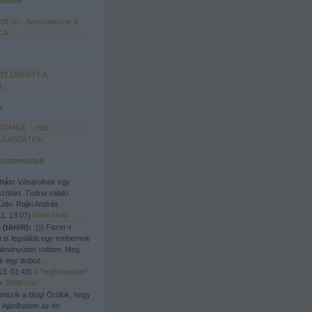
linkek
 18.00 - Bemutatkozik a
CA
ÉLEMÉNYT A
L
a
KOMIUL - mp3
LGASSÁTOK
 kommentek
drás:
Vásárolnék egy
zótárt. Tudna valaki
 Üdv. Rajki András
1. 13:07
)
Komi hírek
 (törölt):
:))) Fazer-t
 is legalább egy embernek
ulmányúton voltam. Meg
 egy doboz...
13. 01:43
)
A "legfinnesebb"
ék 2008-ban
etszik a blog! Örülök, hogy
. Ajánlhatom az én