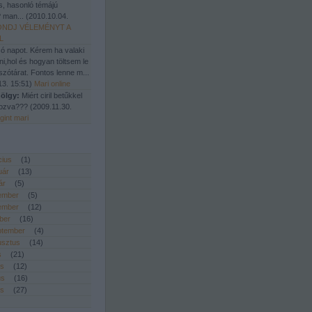
, hasonló témájú
 man...
(
2010.10.04.
NDJ VÉLEMÉNYT A
L
ó napot. Kérem ha valaki
ni,hol és hogyan töltsem le
szótárat. Fontos lenne m...
13. 15:51
)
Mari online
ölgy:
Miért ciril betűkkel
atozva???
(
2009.11.30.
gint mari
cius
(
1
)
uár
(
13
)
ár
(
5
)
ember
(
5
)
ember
(
12
)
ber
(
16
)
ptember
(
4
)
usztus
(
14
)
s
(
21
)
us
(
12
)
us
(
16
)
is
(
27
)