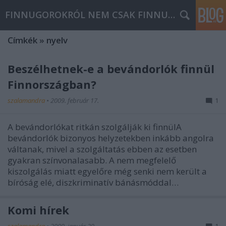
FINNUGOROKRÓL NEM CSAK FINNUGOROKNAK
Címkék
»
nyelv
Beszélhetnek-e a bevándorlók finnül
Finnországban?
szalamandra
•
2009. február 17.
1
A bevándorlókat ritkán szolgálják ki finnülA
bevándorlók bizonyos helyzetekben inkább angolra
váltanak, mivel a szolgáltatás ebben az esetben
gyakran színvonalasabb. A nem megfelelő
kiszolgálás miatt egyelőre még senki nem került a
bíróság elé, diszkriminatív bánásmóddal…
Komi hírek