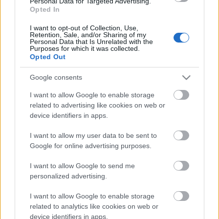
és egy udmurt meselemezt adott ki. A CD-ken
Personal Data for Targeted Advertising.
Opted In
elhangzó oktatóanyagok témája: "A szóról és a…
I want to opt-out of Collection, Use,
Új északilapp-finn szótár
Retention, Sale, and/or Sharing of my
Personal Data that Is Unrelated with the
Purposes for which it was collected.
szalamandra
•
2008. május 02.
2
Opted Out
Elkészült az új északilapp-finn szótár2008. 04.
Google consents
29.Pekka Sammallahti új északilapp-finn szótára
I want to allow Google to enable storage
kiadásra készen anyagi támogatásra vár.Ez a szótár
related to advertising like cookies on web or
kétszer olyan vastag, mint Pekka Sammallahti húsz
device identifiers in apps.
évvel ezelőtt megjelentetett "Sámi-suoma-sátnegirji"
lapp-finn…
I want to allow my user data to be sent to
Google for online advertising purposes.
Lapp fiatalok szövetsége
I want to allow Google to send me
personalized advertising.
szalamandra
•
2008. április 24.
0
I want to allow Google to enable storage
related to analytics like cookies on web or
Az Inari szeminárium tanúságai2008. 04. 21.Az
device identifiers in apps.
Inariban (Finnország) április 21-én lezajlott