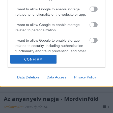
szemináriumon hangzott el az a kezdeményezés,
I want to allow Google to enable storage
hogy a lapp parlament hozzon létre egy fiatalokból
related to functionality of the website or app.
álló tanácsot, ahol a fiatalok elő tudnák adni saját
elképzeléseiket. Egy ilyen szövetség…
I want to allow Google to enable storage
related to personalization.
Morvinföldi újságok
I want to allow Google to enable storage
szalamandra
•
2008. április 21.
1
related to security, including authentication
functionality and fraud prevention, and other
user protection.
80 éves a Moksa és a Szikra!2008. 04. 17. 1928-ban a
CONFIRM
Penzai területen a moksák megalapították a "Валда
Ян" ~ Fényes Út elnevezésű irodalmi-művészeti
folyóiratot, amely akkor a «Мокша» azaz Moksa
Data Deletion
Data Access
Privacy Policy
nevet kapta. Ezzel csaknem egyidőben
Szamarában…
Az anyanyelv napja - Mordvinföld
szalamandra
•
2008. április 18.
1