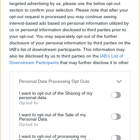
targeted advertising by us, please use the below opt-out
Erza és moksa nyelvű Wikipedia
section to confirm your selection. Please note that after your
szalamandra
•
2008. július 17.
2
opt-out request is processed you may continue seeing
interest-based ads based on personal information utilized by
us or personal information disclosed to third parties prior to
Már több mint 100 szócikk olvasható a Wikipedia
your opt-out. You may separately opt-out of the further
erza és moksa nyelvű oldalainMájus 26 fontos
disclosure of your personal information by third parties on the
dátum az erza és a moksa nyelv számára, hiszen
IAB’s list of downstream participants. This information may
ekkortól van lehetőség az internetes szabad
also be disclosed by us to third parties on the
IAB’s List of
enciklopédia olvasására a fenti nyelveken.A májusi
Downstream Participants
that may further disclose it to other
indulást több hónapos munka előzte meg. A…
third parties.
Please note that this website/app uses one or more Google
Udmurt mesék és ismeretterjesztő
Personal Data Processing Opt Outs
services and may gather and store information including but
anyagok az udmurt nyelvről
not limited to your visit or usage behaviour. You may click to
I want to opt-out of the Sharing of my
personal data.
grant or deny consent to Google and its third-party tags to
Opted In
szalamandra
•
2008. május 24.
0
use your data for below specified purposes in below Google
consent section.
I want to opt-out of the Sale of my
"Az én Udmurtiám" tévécsatorna új tevékenységbe
Personal Data.
Opted In
kezdett2008. 05. 23."Az én Udmurtiám" tévé- és
rádiócsatorna nemrég két oktatási célú audio CD-t
I want to opt-out of processing my