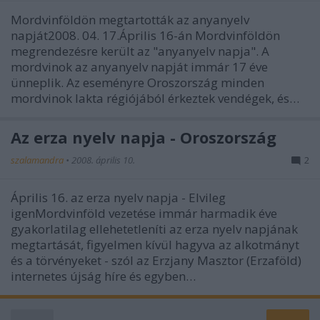
Mordvinföldön megtartották az anyanyelv
napját2008. 04. 17.Április 16-án Mordvinföldön
megrendezésre került az "anyanyelv napja". A
mordvinok az anyanyelv napját immár 17 éve
ünneplik. Az eseményre Oroszország minden
mordvinok lakta régiójából érkeztek vendégek, és…
Az erza nyelv napja - Oroszország
szalamandra
•
2008. április 10.
2
Április 16. az erza nyelv napja - Elvileg
igenMordvinföld vezetése immár harmadik éve
gyakorlatilag ellehetetleníti az erza nyelv napjának
megtartását, figyelmen kívül hagyva az alkotmányt
és a törvényeket - szól az Erzjany Masztor (Erzaföld)
internetes újság híre és egyben…